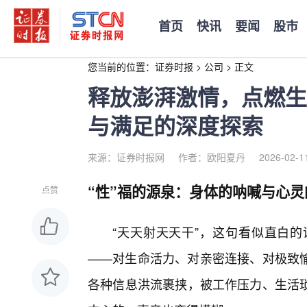
首页
快讯
要闻
股市
您当前的位置：
证券时报
>
公司
>
正文
释放澎湃激情，点燃生
与满足的深度探索
来源：证券时报网
作者：欧阳夏丹
2026-02-1
“性”福的源泉：身体的呐喊与心灵
点赞
“天天射天天干”，这句看似直白
——对生命活力、对亲密连接、对极致
各种信息洪流裹挟，被工作压力、生活