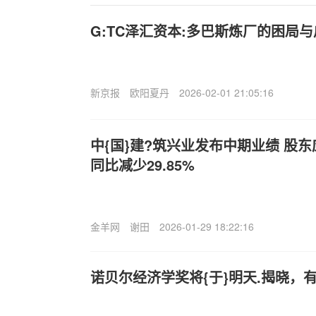
G:TC泽汇资本:多巴斯炼厂的困局
新京报
欧阳夏丹
2026-02-01 21:05:16
中{国}建?筑兴业发布中期业绩 股东
同比减少29.85%
金羊网
谢田
2026-01-29 18:22:16
诺贝尔经济学奖将{于}明天.揭晓，