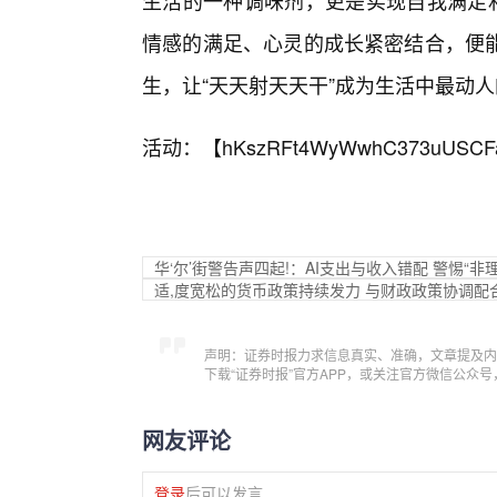
生活的一种调味剂，更是实现自我满足和
情感的满足、心灵的成长紧密结合，便
生，让“天天射天天干”成为生活中最动
活动：【
hKszRFt4WyWwhC373uUSCF
华‘尔’街警告声四起!：AI支出与收入错配 警惕“非
适,度宽松的货币政策持续发力 与财政政策协调配
声明：证券时报力求信息真实、准确，文章提及内
下载“证券时报”官方APP，或关注官方微信公众
网友评论
登录
后可以发言